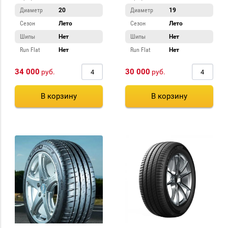
Диаметр
20
Диаметр
19
Сезон
Лето
Сезон
Лето
Шипы
Нет
Шипы
Нет
Run Flat
Нет
Run Flat
Нет
34 000
30 000
руб.
руб.
В корзину
В корзину