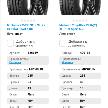
Michelin 235/35ZR19 91(Y)
Michelin 235/40ZR19 96(Y)
XL Pilot Sport 5 RG
XL Pilot Sport 5 RG
Лето, спорт
Лето, спорт
Добавить к
Добавить к
сравнению
сравнению
Артикул:
126989
Артикул:
400189
Производитель:
Производитель:
Испания
Испания
Производитель
MICHELIN
Производитель
MICHELIN
Ширина
235
Ширина
235
Профиль
35
Профиль
40
Диаметр
19
Диаметр
19
Сезон
Лето
Сезон
Лето
Шипы
Нет
Шипы
Нет
Run Flat
Нет
Run Flat
Нет