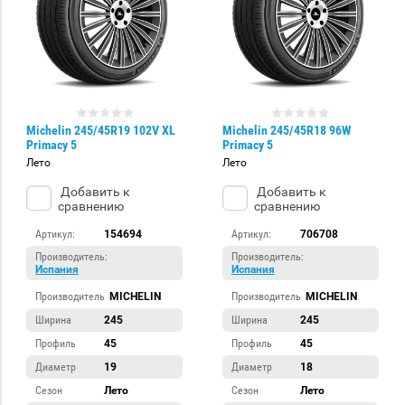
Michelin 245/45R19 102V XL
Michelin 245/45R18 96W
Primacy 5
Primacy 5
Лето
Лето
Добавить к
Добавить к
сравнению
сравнению
Артикул:
154694
Артикул:
706708
Производитель:
Производитель:
Испания
Испания
Производитель
MICHELIN
Производитель
MICHELIN
Ширина
245
Ширина
245
Профиль
45
Профиль
45
Диаметр
19
Диаметр
18
Сезон
Лето
Сезон
Лето