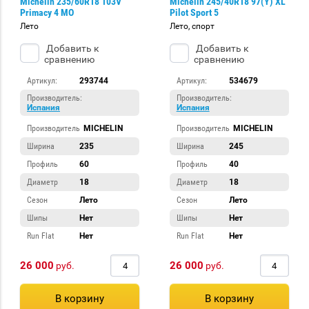
Michelin 235/60R18 103V
Michelin 245/40R18 97(Y) XL
Primacy 4 MO
Pilot Sport 5
Лето
Лето, спорт
Добавить к
Добавить к
сравнению
сравнению
Артикул:
293744
Артикул:
534679
Производитель:
Производитель:
Испания
Испания
Производитель
MICHELIN
Производитель
MICHELIN
Ширина
235
Ширина
245
Профиль
60
Профиль
40
Диаметр
18
Диаметр
18
Сезон
Лето
Сезон
Лето
Шипы
Нет
Шипы
Нет
Run Flat
Нет
Run Flat
Нет
26 000
26 000
руб.
руб.
В корзину
В корзину