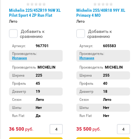
Michelin 225/45ZR19 96W XL
Michelin 255/40R18 99Y XL
Pilot Sport 4 ZP Run Flat
Primacy 4 MO
Лето
Лето
Добавить к
Добавить к
сравнению
сравнению
Артикул:
967701
Артикул:
605583
Производитель:
Производитель:
Испания
Испания
Производитель
MICHELIN
Производитель
MICHELIN
Ширина
225
Ширина
255
Профиль
45
Профиль
40
Диаметр
19
Диаметр
18
Сезон
Лето
Сезон
Лето
Шипы
Нет
Шипы
Нет
Run Flat
Да
Run Flat
Нет
36 500
35 500
руб.
руб.