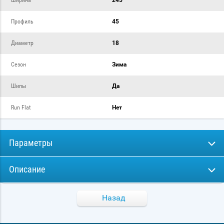
Ширина
245
Профиль
45
Диаметр
18
Сезон
Зима
Шипы
Да
Run Flat
Нет
Параметры
Описание
Назад