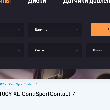
ины
Диски
Датчики давле
ь
Ширина
Сезон
Шипы
0Y XL ContiSportContact 7
100Y XL ContiSportContact 7