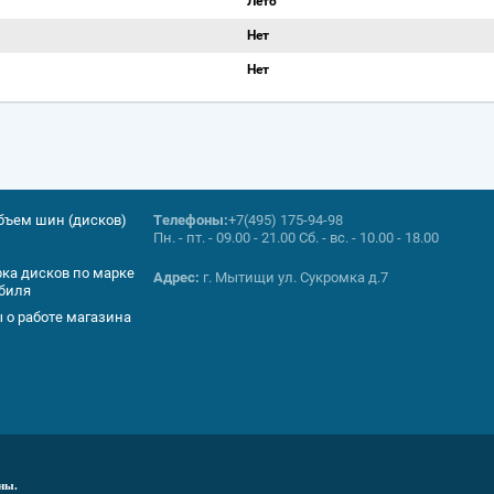
Лето
Нет
Нет
объем шин (дисков)
Телефоны:
+7(495) 175-94-98
Пн. - пт. - 09.00 - 21.00 Сб. - вс. - 10.00 - 18.00
ка дисков по марке
Адрес:
г. Мытищи ул. Сукромка д.7
биля
 о работе магазина
ны.