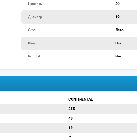
Профиль
40
Диаметр
19
Сезон
Лето
Шипы
Нет
Run Flat
Нет
CONTINENTAL
255
40
19