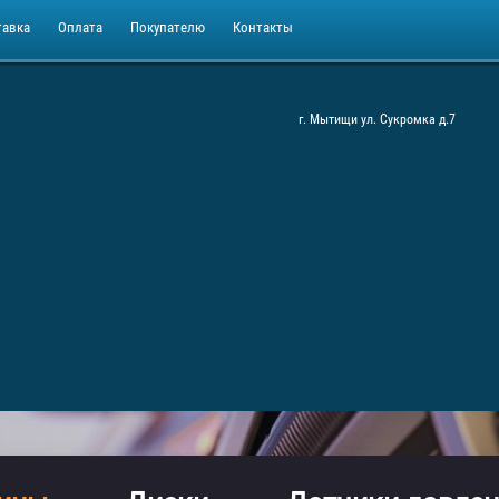
тавка
Оплата
Покупателю
Контакты
г. Мытищи ул. Сукромка д.7